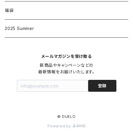
大人
D002
福袋
子供
大人
D003
2025 Summer
子供
大人
D004
メールマガジンを受け取る
子供
大人
D005
新商品やキャンペーンなどの

最新情報をお届けいたします。
子供
大人
D006
登録
子供
大人
D007
子供
© DUELO
大人
D008
Powered by