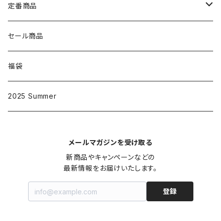
定番商品
D001
セール商品
大人
D002
福袋
子供
大人
D003
2025 Summer
子供
大人
D004
メールマガジンを受け取る
子供
大人
D005
新商品やキャンペーンなどの

最新情報をお届けいたします。
子供
大人
D006
登録
子供
大人
D007