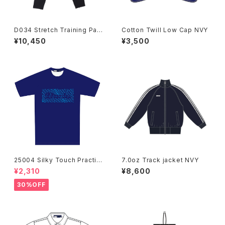
D034 Stretch Training Pant
Cotton Twill Low Cap NVY
s/BLK
¥10,450
¥3,500
25004 Silky Touch Practic
7.0oz Track jacket NVY
e Shirts NVY
¥2,310
¥8,600
30%OFF