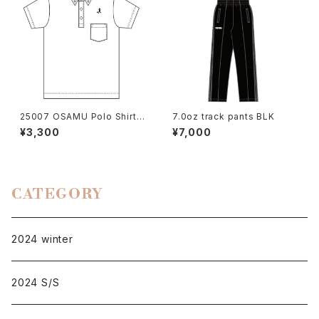
25007 OSAMU Polo Shirts
7.0oz track pants BLK
WHT
¥3,300
¥7,000
CATEGORY
2024 winter
2024 S/S