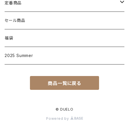
定番商品
D001
セール商品
大人
D002
福袋
子供
大人
D003
2025 Summer
子供
大人
D004
商品一覧に戻る
子供
大人
D005
子供
大人
D006
© DUELO
Powered by
子供
大人
D007