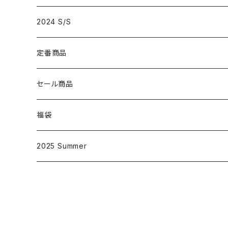
2024 S/S
定番商品
D001
セール商品
大人
D002
福袋
子供
大人
D003
2025 Summer
子供
大人
D004
子供
大人
D005