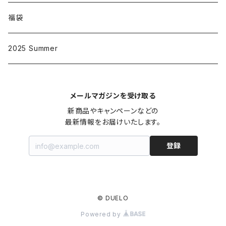
大人
D002
福袋
子供
大人
D003
2025 Summer
子供
大人
D004
メールマガジンを受け取る
子供
大人
D005
新商品やキャンペーンなどの

最新情報をお届けいたします。
子供
大人
D006
登録
子供
大人
D007
子供
© DUELO
大人
D008
Powered by