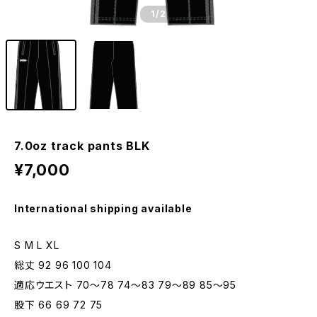
1
/2
7.0oz track pants BLK
¥7,000
International shipping available
S M L XL
総丈 92 96 100 104
適応ウエスト 70～78 74～83 79～89 85～95
股下 66 69 72 75