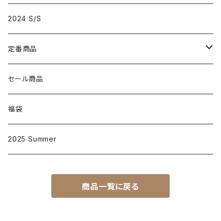
2024 S/S
定番商品
D001
セール商品
大人
D002
福袋
子供
大人
D003
2025 Summer
子供
大人
D004
商品一覧に戻る
子供
大人
D005