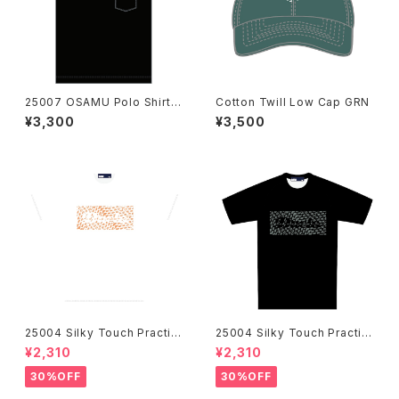
25007 OSAMU Polo Shirts
Cotton Twill Low Cap GRN
BLK
¥3,300
¥3,500
25004 Silky Touch Practic
25004 Silky Touch Practic
e Shirts WHT
e Shirts BLK
¥2,310
¥2,310
30%OFF
30%OFF