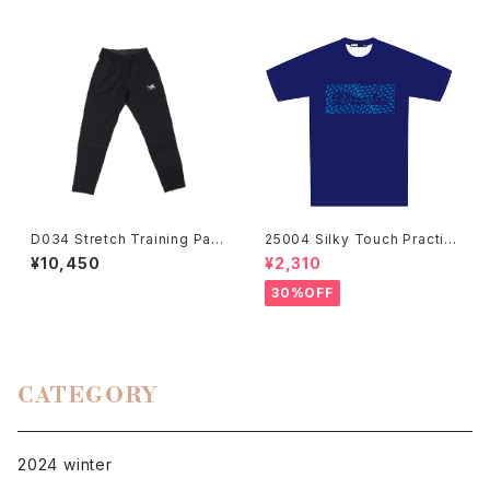
D034 Stretch Training Pant
25004 Silky Touch Practic
s/BLK
e Shirts NVY
¥10,450
¥2,310
30%OFF
CATEGORY
2024 winter