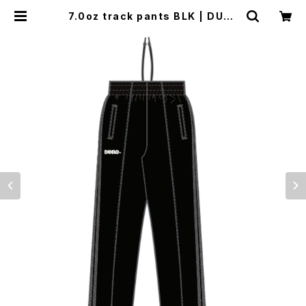
7.0oz track pants BLK | DUEL
O