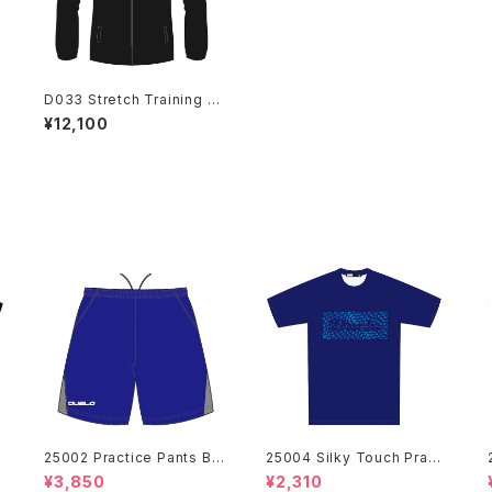
a
D033 Stretch Training Ja
cket BLK
¥12,100
i
25002 Practice Pants BL
25004 Silky Touch Practi
U
ce Shirts NVY
¥3,850
¥2,310