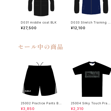
D031 middle coat BLK
D033 Stretch Training J
cket NVY
¥27,500
¥12,100
セール中の商品
25002 Practice Pants BL
25004 Silky Touch Pract
K
ce Shirts BLK
¥3,850
¥2,310