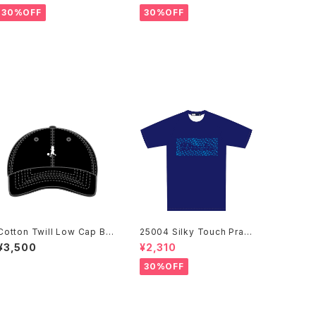
30%OFF
30%OFF
Cotton Twill Low Cap BL
25004 Silky Touch Practi
K
ce Shirts NVY
¥3,500
¥2,310
30%OFF