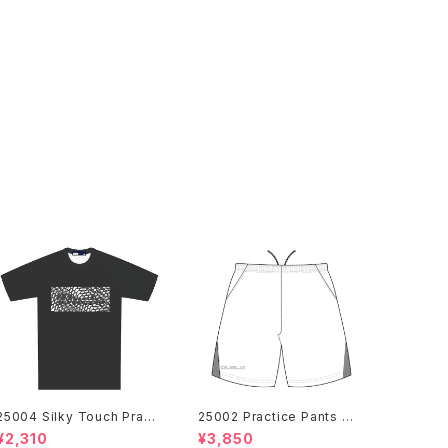
25004 Silky Touch Practi
25002 Practice Pants W
ce Shirts Gunmetal
HT
¥2,310
¥3,850