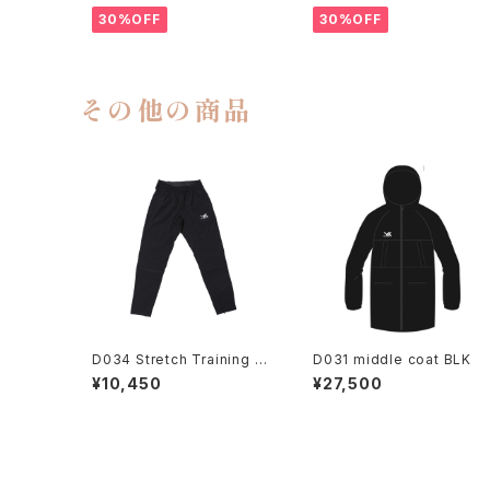
30%OFF
30%OFF
その他の商品
D034 Stretch Training Pa
D031 middle coat BLK
nts/BLK
¥10,450
¥27,500