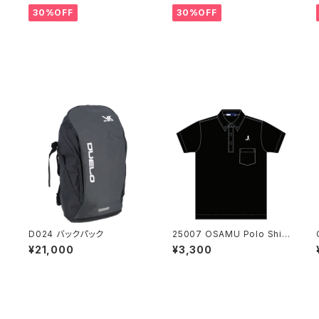
30%OFF
30%OFF
D024 バックパック
25007 OSAMU Polo Shirt
s BLK
¥21,000
¥3,300